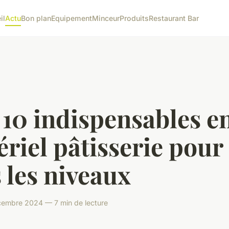
il
Actu
Bon plan
Equipement
Minceur
Produits
Restaurant Bar
10 indispensables e
riel pâtisserie pour
 les niveaux
cembre 2024 — 7 min de lecture