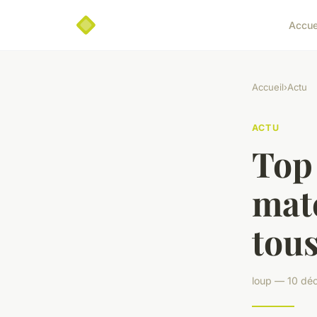
Accue
Accueil
›
Actu
ACTU
Top 
maté
tous
loup — 10 dé