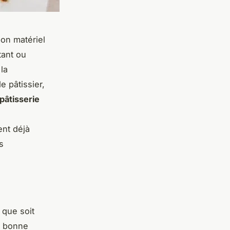
bon matériel
tant ou
la
e pâtissier,
pâtisserie
nt déjà
s
 que soit
e bonne