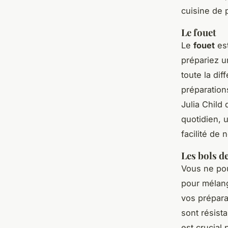
cuisine de p
Le fouet
Le
fouet
est
prépariez u
toute la dif
préparations
Julia Child
quotidien, 
facilité de 
Les bols d
Vous ne po
pour mélang
vos prépara
sont résist
est crucial 