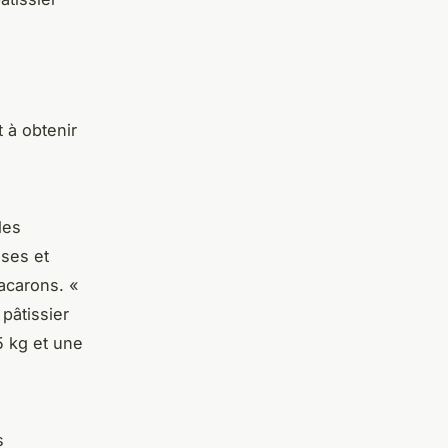
t à obtenir
les
ses et
macarons.
«
pâtissier
5 kg et une
s