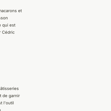
 macarons et
sson
 qui est
r Cédric
âtisseries
t de garnir
 l'outil
m.