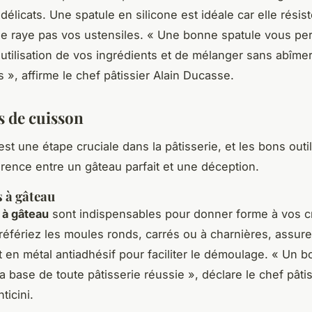
délicats. Une spatule en silicone est idéale car elle résist
ne raye pas vos ustensiles.
« Une bonne spatule vous pe
'utilisation de vos ingrédients et de mélanger sans abîme
s »,
affirme le chef pâtissier Alain Ducasse.
s de cuisson
est une étape cruciale dans la pâtisserie, et les bons out
férence entre un gâteau parfait et une déception.
 à gâteau
 à gâteau
sont indispensables pour donner forme à vos c
éfériez les moules ronds, carrés ou à charnières, assur
t en métal antiadhésif pour faciliter le démoulage.
« Un b
la base de toute pâtisserie réussie »,
déclare le chef pâtis
ticini.