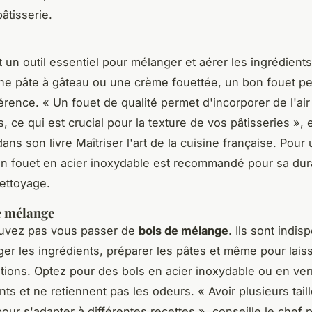
âtisserie.
 un outil essentiel pour mélanger et aérer les ingrédient
ne pâte à gâteau ou une crème fouettée, un bon fouet peu
férence.
« Un fouet de qualité permet d'incorporer de l'ai
, ce qui est crucial pour la texture de vos pâtisseries »,
e
 dans son livre
Maîtriser l'art de la cuisine française
. Pour
un fouet en acier inoxydable est recommandé pour sa durab
nettoyage.
e mélange
uvez pas vous passer de
bols de mélange
. Ils sont indi
er les ingrédients, préparer les pâtes et même pour lais
tions. Optez pour des bols en acier inoxydable ou en verre
ants et ne retiennent pas les odeurs.
« Avoir plusieurs tail
pour s'adapter à différentes recettes »,
conseille le chef p