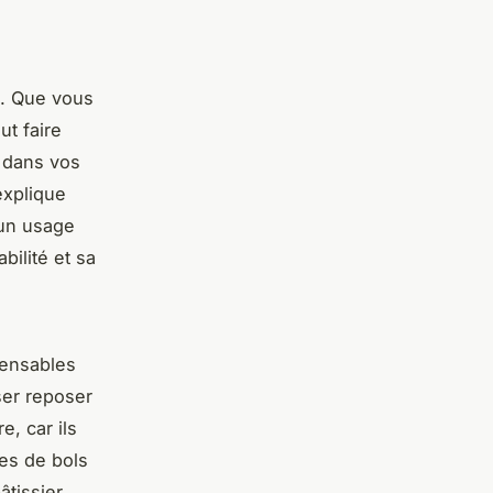
s. Que vous
t faire
r dans vos
xplique
 un usage
ilité et sa
spensables
ser reposer
, car ils
les de bols
âtissier