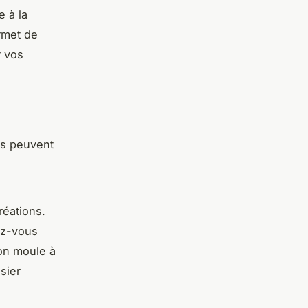
e à la
rmet de
r vos
ils peuvent
réations.
ez-vous
on moule à
sier