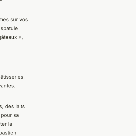
èmes sur vos
 spatule
gâteaux »,
âtisseries,
yantes.
, des laits
 pour sa
er la
bastien