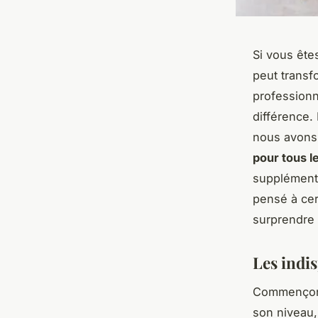
Si vous ête
peut transf
professionne
différence.
nous avons
pour tous l
supplément
pensé à cer
surprendre 
Les indi
Commençon
son niveau,