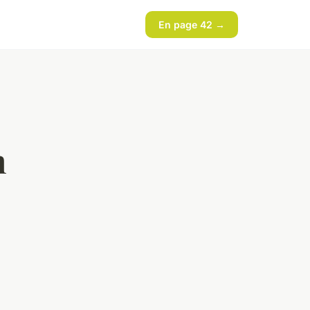
En page 42 →
n