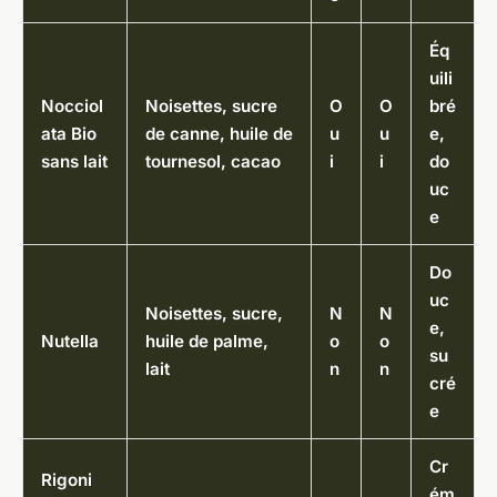
Éq
uili
Nocciol
Noisettes, sucre
O
O
bré
ata Bio
de canne, huile de
u
u
e,
sans lait
tournesol, cacao
i
i
do
uc
e
Do
uc
Noisettes, sucre,
N
N
e,
Nutella
huile de palme,
o
o
su
lait
n
n
cré
e
Cr
Rigoni
ém