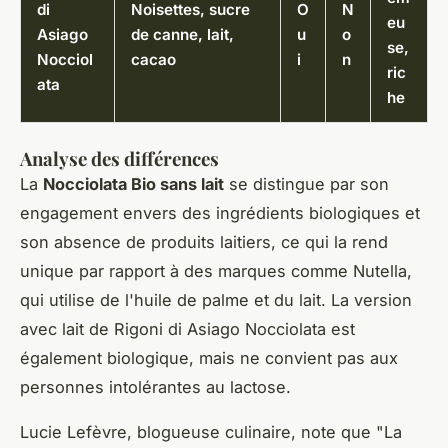
di
Noisettes, sucre
O
N
eu
Asiago
de canne, lait,
u
o
se,
Nocciol
cacao
i
n
ric
ata
he
Analyse des différences
La
Nocciolata Bio sans lait
se distingue par son
engagement envers des ingrédients biologiques et
son absence de produits laitiers, ce qui la rend
unique par rapport à des marques comme Nutella,
qui utilise de l'huile de palme et du lait. La version
avec lait de Rigoni di Asiago Nocciolata est
également biologique, mais ne convient pas aux
personnes intolérantes au lactose.
Lucie Lefèvre
, blogueuse culinaire, note que "
La